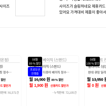
 사이즈
사이즈가 슬림하네요 제휴카드 
있어요 가격대비 제품이 좋아
08월
08월
100 % 할인
94 % 할인
드)
딜라이트 (냉온정)
딜라이트 아이
이직 정수…
현대 큐밍 딜라이트 직수형 정…
현대 큐밍 딜
월
원
월
13,950
15,900
% 할인
100 % 할인
월
원
월
원
0
900
드 할인가
신용카드 할인가
적판매 : 72,105건
- 누적판매 : 22,311건