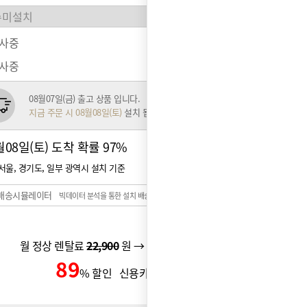
행사중
행사중
08월07일(금) 출고 상품 입니다.
지금 주문 시 08월08일(토)
설치 됩니다.
월08일(토) 도착 확률
97%
서울, 경기도, 일부 광역시 설치 기준
배송시뮬레이터
빅데이터 분석을 통한 설치 배송일 예측 시스템
월 정상 렌탈료
22,900
원 → 월 할인 렌탈료
16,900
원
89
1,900
% 할인 신용카드 할인가
원