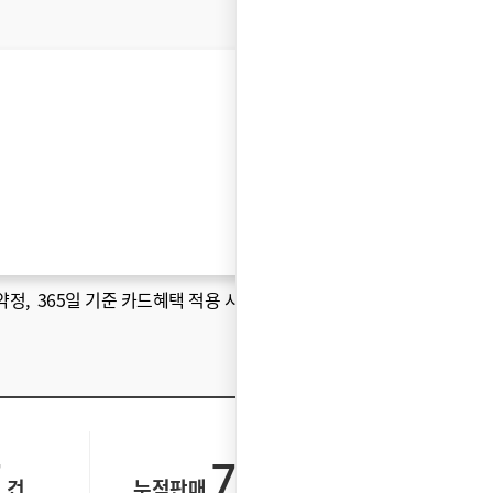
약정
, 365일 기준 카드혜택 적용 시 )
7
72,105
건
누적판매
건