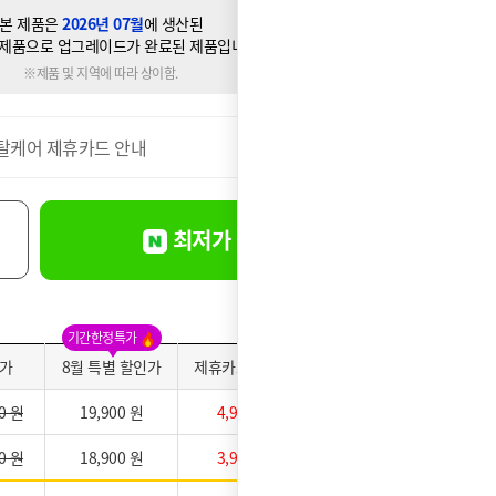
본 제품은
2026년 07월
에 생산된
제품으로 업그레이드가 완료된 제품입니다.
※제품 및 지역에 따라 상이함.
탈케어 제휴카드 안내
더보기
최저가 바로신청
기간한정특가
가
8월 특별 할인가
제휴카드 적용가
약정만족도
0 원
19,900 원
4,900 원
0 원
18,900 원
3,900 원