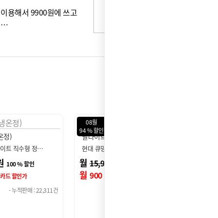
이용해서 9900원에 쓰고
서…
08월
08월
89 % 할인
75 % 
 (직수형)
더퓨어 베이직 (카운터)
더슬림
프로모션
프로모
라이트 아이 직수…
현대 큐밍 더퓨어 베이직 정수…
현대 
진행중
진행중
원
월
원
월
16,900
19
94 % 할인
89 % 할인
월
원
월
1,900
4,
신용카드 할인가
신용카드 할인가
- 누적판매 : 21,202건
- 누적판매 : 121,302건