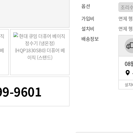
옵션
가입비
면제 
설치비
면제 
배송정보
08
설치
99-9601