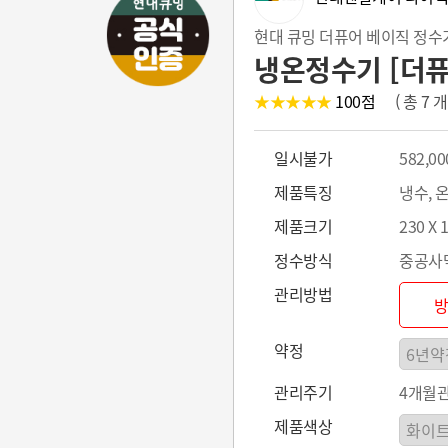
현대 큐밍 더퓨어 베이직 정수기 
냉온정수기 [더퓨
★★★★★
100
점
( 총 7
일시불가
582,00
제품특징
냉수, 
제품크기
230 X 
정수방식
중공사막
관리방법
약정
관리주기
4개월
제품색상