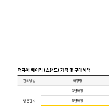
더퓨어 베이직 (스탠드) 가격 및 구매혜택
관리방법
약정명
3년약정
5년약정
방문관리