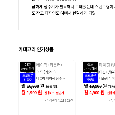
급하게 정수기가 필요해서 구매했는데 스탠드형이
도 작고 디자인도 예뻐서 렌탈하게 되었…
카테고리 인기상품
08월
08월
75 % 할인
89 % 할인
더슬림 마이핏 (냉온정)
더퓨어 베이직 (스탠
프로모션
프로모션
…
현대 큐밍 더슬림 마이핏 정수…
현대 큐밍 더퓨어 베
진행중
진행중
월
원
월
원
19,900
16,900
75 % 할인
89 
월
원
월
원
4,900
1,900
가
신용카드 할인가
신용카
21,302건
- 누적판매 : 91,571건
- 누