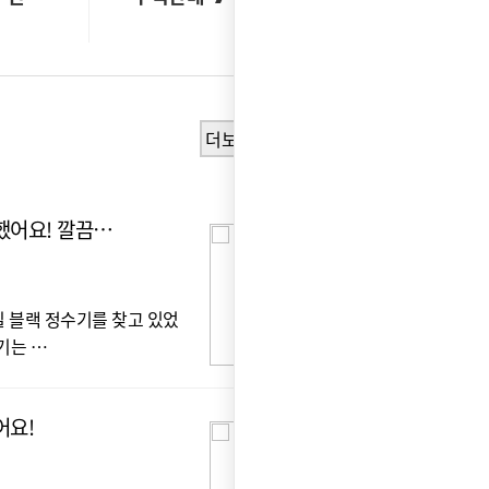
더보기
했어요! 깔끔…
사
광*
실 블랙 정수기를 찾고 있었
사
기는 …
기 
어요!