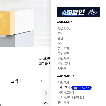
CATEGORY
얼음정수기
정수기
비데
연수기
공기청정기
주방가전
생활가전
건강/뷰티
펫용품
COMMUNITY
고객센터
이달의혜택
렌탈후기
가입 후기
냉장고 추첨
제휴카드안내
사업자/단체 견적 할인
공지사항
렉트