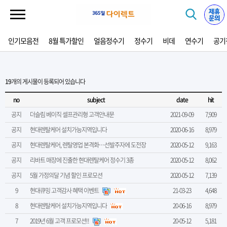
인기모음전
8월 특가할인
얼음정수기
정수기
비데
연수기
공기
19
개의 게시물이 등록되어 있습니다
no
subject
date
hit
공지
더슬림 베이직 셀프관리형 고객안내문
2021-09-09
7,909
공지
현대렌탈케어 설치가능지역입니다
2020-06-16
8,979
공지
현대렌탈케어, 렌탈영업 본격화…선발주자에 도전장
2020-05-12
9,163
공지
리바트 매장에 진출한 현대렌탈케어 정수기 3종
2020-05-12
8,062
공지
5월 가정의달 기념 할인 프로모션
2020-05-12
7,139
9
현대큐밍 고객감사 혜택 이벤트
21-03-23
4,648
8
현대렌탈케어 설치가능지역입니다
20-06-16
8,979
7
2019년 6월 고객 프로모션!!
20-05-12
5,181