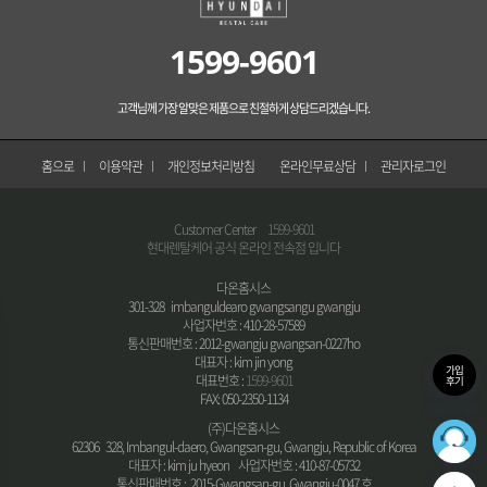
1599-9601
고객님께 가장 알맞은 제품으로 친절하게 상담드리겠습니다.
홈으로
이용약관
개인정보처리방침
온라인무료상담
관리자로그인
Customer Center
1599-9601
현대렌탈케어 공식 온라인 전속점 입니다
다온홈시스
301-328 imbanguldearo gwangsangu gwangju
사업자번호 : 410-28-57589
통신판매번호 : 2012-gwangju gwangsan-0227ho
대표자 : kim jin yong
가입
대표번호 :
1599-9601
후기
FAX: 050-2350-1134
(주)다온홈시스
36
62306 328, Imbangul-daero, Gwangsan-gu, Gwangju, Republic of Korea
최적의
대표자 : kim ju hyeon 사업자번호 : 410-87-05732
통신판매번호 : 2015-Gwangsan-gu, Gwangju-0047 호