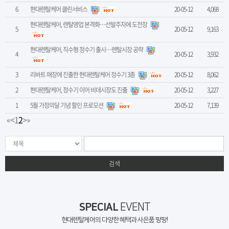
6
현대렌탈케어 클린서비스
20-05-12
4,068
현대렌탈케어, 렌탈영업 본격화…선발주자에 도전장
5
20-05-12
9,163
현대렌탈케어, 직수형 정수기 출시…렌탈시장 공략
4
20-05-12
3,932
3
리바트 매장에 진출한 현대렌탈케어 정수기 3종
20-05-12
8,062
2
현대렌탈케어, 정수기 이어 비데시장도 진출
20-05-12
3,227
1
5월 가정의달 기념 할인 프로모션
20-05-12
7,139
«
<
1
2
>
»
검색
SPECIAL
EVENT
현대렌탈케어의 다양한 혜택과 사은품 팡팡!